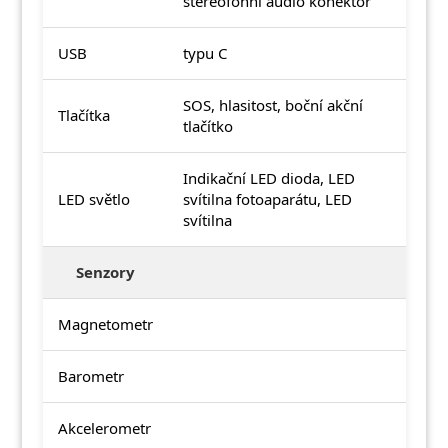
stereofonní audio konektor
USB
typu C
SOS, hlasitost, boční akční
Tlačítka
tlačítko
Indikační LED dioda, LED
LED světlo
svítilna fotoaparátu, LED
svítilna
Senzory
Magnetometr
Barometr
Akcelerometr