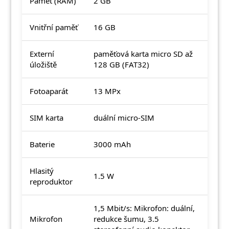
Paměť (RAM)
2 GB
Vnitřní paměť
16 GB
Externí
paměťová karta micro SD až
úložiště
128 GB (FAT32)
Fotoaparát
13 MPx
SIM karta
duální micro-SIM
Baterie
3000 mAh
Hlasitý
1.5 W
reproduktor
1,5 Mbit/s: Mikrofon: duální,
Mikrofon
redukce šumu, 3.5